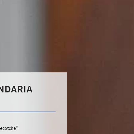
NDARIA
Pecotche”