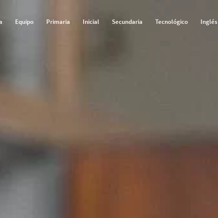
a
Equipo
Primaria
Inicial
Secundaria
Tecnológico
Inglés